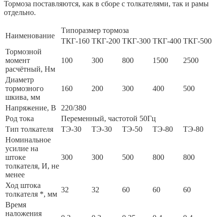
Тормоза поставляются, как в сборе с толкателями, так и рамы
отдельно.
Типоразмер тормоза
Наименование
ТКГ-160
ТКГ-200
ТКГ-300
ТКГ-400
ТКГ-500
Тормозной
момент
100
300
800
1500
2500
расчётный, Нм
Диаметр
тормозного
160
200
300
400
500
шкива, мм
Напряжение, В
220/380
Род тока
Переменный, частотой 50Гц
Тип толкателя
ТЭ-30
ТЭ-30
ТЭ-50
ТЭ-80
ТЭ-80
Номинальное
усилие на
штоке
300
300
500
800
800
толкателя, И, не
менее
Ход штока
32
32
60
60
60
толкателя *, мм
Время
наложения