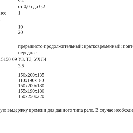
от 0,05 до 0,2
нее
1
:
10
20
прерывисто-продолжительный; кратковременный; повт
переднее
15150-69
У3, Т3, УХЛ4
3,5
150х200х135
110х190х180
150х200х180
155х190х180
150х250х220
ую выдержку времени для данного типа реле. В случае необход