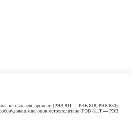
ромагнитных реле времени (РЭВ 811 — РЭВ 818, РЭВ 880),
ктрооборудования вагонов метрополитена (РЭВ 811Т — РЭВ