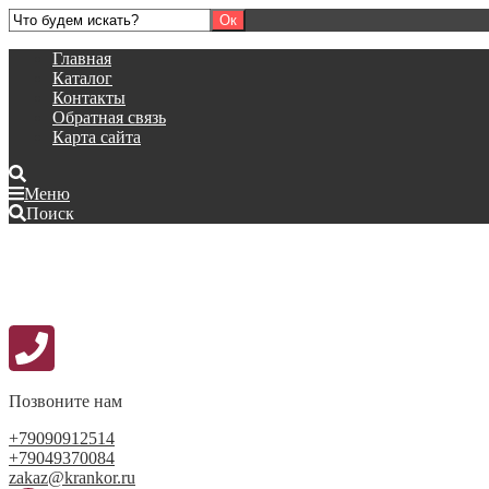
Главная
Каталог
Контакты
Обратная связь
Карта сайта
Меню
Поиск
Позвоните нам
+79090912514
+79049370084
zakaz@krankor.ru