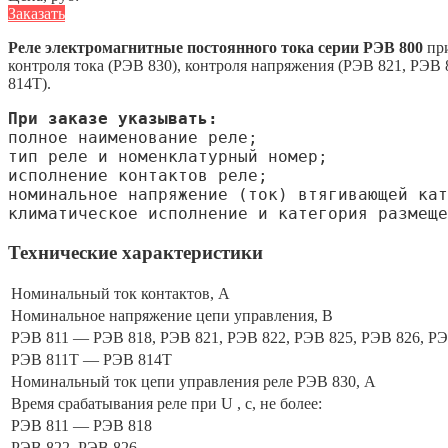
Заказать
Реле электромагнитные постоянного тока серии РЭВ 800
при
контроля тока (РЭВ 830), контроля напряжения (РЭВ 821, РЭВ
814Т).
При заказе указывать:
полное наименование реле;
тип реле и номенклатурный номер;
исполнение контактов реле;
номинальное напряжение (ток) втягивающей кат
климатическое исполнение и категория размеще
Технические характеристики
Номинальный ток контактов, А
Номинальное напряжение цепи управления, В
РЭВ 811 — РЭВ 818, РЭВ 821, РЭВ 822, РЭВ 825, РЭВ 826, Р
РЭВ 811Т — РЭВ 814Т
Номинальный ток цепи управления реле РЭВ 830, А
Время срабатывания реле при U , с, не более:
РЭВ 811 — РЭВ 818
РЭВ 822, РЭВ 826,