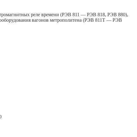
ктромагнитных реле времени (РЭВ 811 — РЭВ 818, РЭВ 880),
ктрооборудования вагонов метрополитена (РЭВ 811Т — РЭВ
0