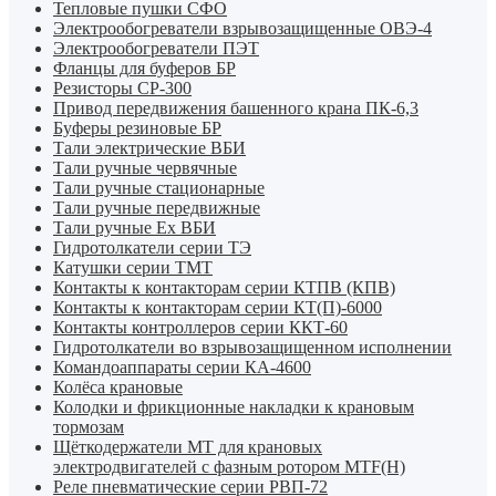
Тепловые пушки СФО
Электрообогреватели взрывозащищенные ОВЭ-4
Электрообогреватели ПЭТ
Фланцы для буферов БР
Резисторы СР-300
Привод передвижения башенного крана ПК-6,3
Буферы резиновые БР
Тали электрические ВБИ
Тали ручные червячные
Тали ручные стационарные
Тали ручные передвижные
Тали ручные Ех ВБИ
Гидротолкатели серии ТЭ
Катушки серии ТМТ
Контакты к контакторам серии КТПВ (КПВ)
Контакты к контакторам серии КТ(П)-6000
Контакты контроллеров серии ККТ-60
Гидротолкатели во взрывозащищенном исполнении
Командоаппараты серии КА-4600
Колёса крановые
Колодки и фрикционные накладки к крановым
тормозам
Щёткодержатели МТ для крановых
электродвигателей с фазным ротором МТF(Н)
Реле пневматические серии РВП-72