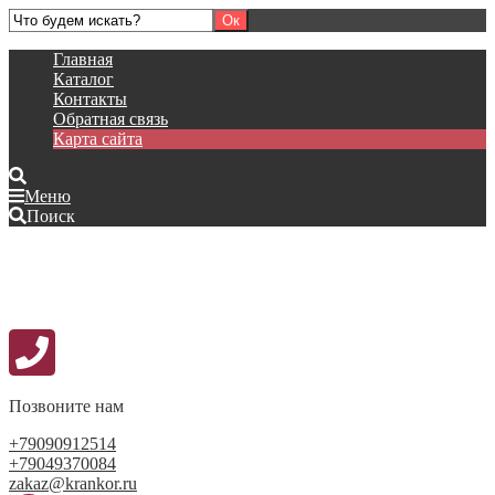
Главная
Каталог
Контакты
Обратная связь
Карта сайта
Меню
Поиск
Позвоните нам
+79090912514
+79049370084
zakaz@krankor.ru