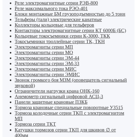
Реле электромагнитные серии РЭВ-800
Реле максимального тока РЭО-401
Блоки монтажные БМ грузоподъемностью до 5 тонн
Тельферы (тали) электрические канатные
Коллекторы кольцевые для тельферов
Контакторы электромагнитные серии КТ 6000Б (БС)
Кольцевые токосъемники серии К-3000, ТКК
Токосъемники троллейные серии ТК, ТКН
Электромагниты серии МП
Электромагниты серии МО
Электромагниты серии ЭМ-44
Электромагниты серии ЭМ-33
Электромагниты серии МИС
Электромагниты серии ЭМИС
Звонок громкого боя МЗМ (оповещатель сигнальный
звуковой)
Ограничители нагрузки крана ОНК-160
Анемометр сигнальный цифровой АСЦ-3
Панели защитные крановые ПЗКБ
Тормоза крановые специальные поворотные У3515
Тормоза колодочные серии ТКП с электромагнитом
МП
Тормоза серии ТКТ
Катушки тормозов серии ТКП для шкивов ∅ от
400мм