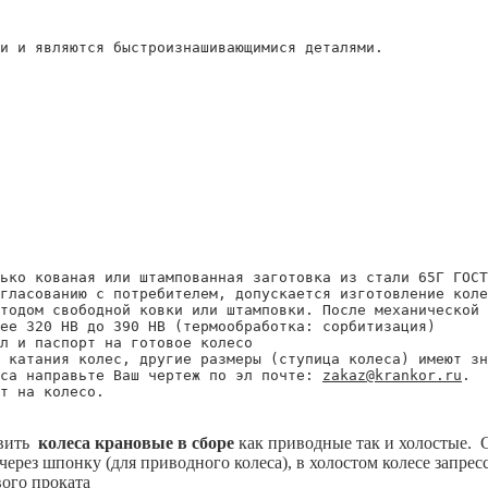
и и являются быстроизнашивающимися деталями.

ько кованая или штампованная заготовка из стали 65Г ГОСТ
гласованию с потребителем, допускается изготовление коле
тодом свободной ковки или штамповки. После механической 
ее 320 НВ до 390 НВ (термообработка: сорбитизация)

л и паспорт на готовое колесо

 катания колес, другие размеры (ступица колеса) имеют зн
са направьте Ваш чертеж по эл почте: 
zakaz@krankor.ru
.

т на колесо.

овить
колеса крановые в сборе
как приводные так и холостые. С
рез шпонку (для приводного колеса), в холостом колесе запресс
вого проката