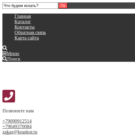
Главная
Каталог
Контакты
Обратная связь
Карта сайта
Меню
Поиск
Позвоните нам
+79090912514
+79049370084
zakaz@krankor.ru