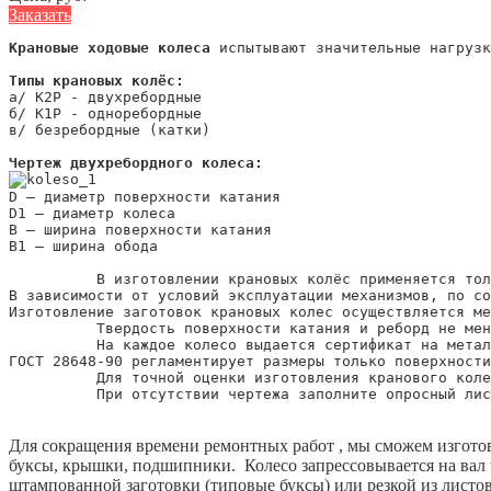
Заказать
Крановые ходовые колеса
 испытывают значительные нагрузк
Типы крановых колёс:
а/ К2Р - двухребордные

б/ К1Р - одноребордные

в/ безребордные (катки)

Чертеж двухребордного колеса:
D – диаметр поверхности катания

D1 – диаметр колеса

B – ширина поверхности катания

B1 – ширина обода

          В изготовлении крановых колёс применяется тол
В зависимости от условий эксплуатации механизмов, по со
Изготовление заготовок крановых колес осуществляется ме
          Твердость поверхности катания и реборд не мен
          На каждое колесо выдается сертификат на метал
ГОСТ 28648-90 регламентирует размеры только поверхности
          Для точной оценки изготовления кранового коле
          При отсутствии чертежа заполните опросный лис
Для сокращения времени ремонтных работ , мы сможем изгот
буксы, крышки, подшипники. Колесо запрессовывается на вал че
штампованной заготовки (типовые буксы) или резкой из листо