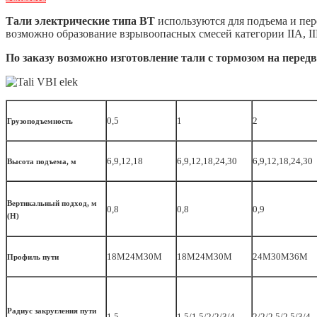
Тали электрические типа ВТ
используются для подъема и пер
возможно образование взрывоопасных смесей категории IIA, II
По заказу возможно изготовление тали с тормозом на перед
0,5
1
2
Грузоподъемность
6,9,12,18
6,9,12,18,24,30
6,9,12,18,24,30
Высота подъема, м
Вертикальный подход, м
0,8
0,8
0,9
(Н)
18М24М30М
18М24М30М
24М30М36М
Профиль пути
Радиус закругления пути
1,5
1,5/1,5/2/2/3/4
2/2/2,5/2,5/3/4