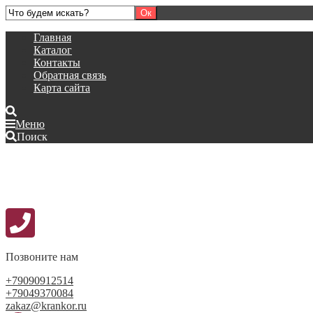
Главная
Каталог
Контакты
Обратная связь
Карта сайта
Меню
Поиск
Позвоните нам
+79090912514
+79049370084
zakaz@krankor.ru