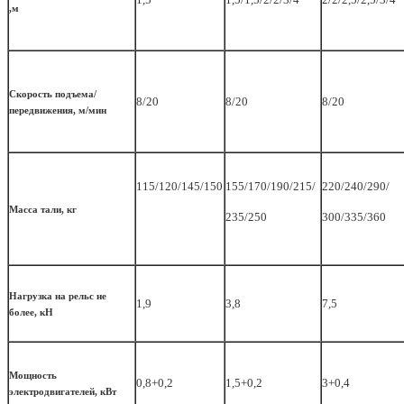
,м
Скорость подъема/
8/20
8/20
8/20
передвижения, м/мин
115/120/145/150
155/170/190/215/
220/240/290/
Масса тали, кг
235/250
300/335/360
Нагрузка на рельс не
1,9
3,8
7,5
более, кН
Мощность
0,8+0,2
1,5+0,2
3+0,4
электродвигателей, кВт