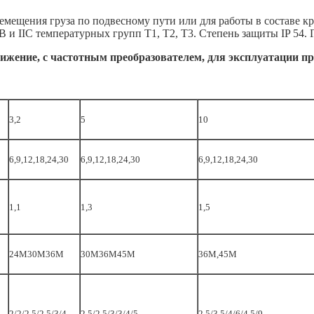
емещения груза по подвесному пути или для работы в составе к
B и IIC температурных групп Т1, Т2, Т3. Степень защиты IP 54
вижение, с частотным преобразователем, для эксплуатации пр
3,2
5
10
6,9,12,18,24,30
6,9,12,18,24,30
6,9,12,18,24,30
1,1
1,3
1,5
24М30М36М
30М36М45М
36М,45М
2/2/2,5/2,5/3/4
2,5/2,5/3/3/4/5
2,5/3,5/4/6/4,5/9