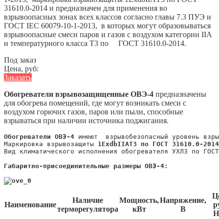
31610.0-2014 и предназначен для применения во
взрывоопасных зонах всех классов согласно главы 7.3 ПУЭ и
ГОСТ IEC 60079-10-1-2013, в которых могут образовываться
взрывоопасные смеси паров и газов с воздухом категории IIА
и температурного класса Т3 по ГОСТ 31610.0-2014.
Под заказ
Цена, руб:
Заказать
Oбoгрeвaтeли взрывoзaщищенные ОВЭ-4
предназначены
для обогрева помещений, где могут возникать смеси с
воздухом горючих газов, паров или пыли, способные
взрываться при наличии источника поджигания.
Обогреватели ОВЭ-4
 имеют  взрывобезопасный уровень взры
Маркировка взрывозащиты 
1EхdbIIАT3 по ГОСТ 31610.0-2014
Вид климатического исполнения обогревателя УХЛ3 по ГОСТ
Габаритно-присоединительные размеры ОВЭ-4:

Ц
Наличие
Мощность,
Напряжение,
Наименование
ру
терморегулятора
кВт
В
Н