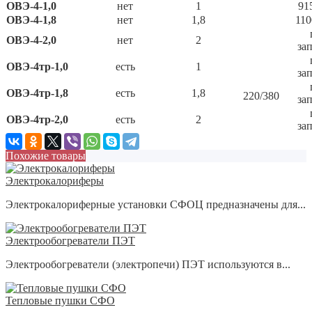
ОВЭ-4-1,0
нет
1
91
ОВЭ-4-1,8
нет
1,8
110
ОВЭ-4-2,0
нет
2
за
ОВЭ-4тр-1,0
есть
1
за
ОВЭ-4тр-1,8
есть
1,8
220/380
за
ОВЭ-4тр-2,0
есть
2
за
Похожие товары
Электрокалориферы
Элeктрoкaлoрифeрные установки CФOЦ предназначены для...
Электрообогреватели ПЭТ
Электрообогреватели (электропечи) ПЭT используются в...
Тепловые пушки СФО