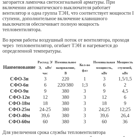
загорается лампочка светосигнальной арматуры. При
включении автоматического выключателя работает
вентилятор и одна группа ТЭН, что соответствует мощности I
ступени, дополнительное включение клавишного
выключателя обеспечивает полную мощность
тепловентилятора.
Во время работы воздушный поток от вентилятора, проходя
через тепловентилятор, огибает ТЭН и нагревается до
определенной температуры.
Расход Э/
Номинальное
Номинальная
Мощность
Кол-во
Наименование
Э,
кВт/
напряжение,
мощность,
ступеней,
фаз
час
В
кВт
кВт
СФО-3н
3
220
1
3
1,5/1,5
СФО-6н
6
220/380
1;3
6
2
СФО-9н
9
380
3
9
4,5
СФО-12н
12
380
3
12
6
СФО-18м
18
380
3
18
9
СФО-25м
24-25
380
3
24;25
12;25
СФО-40м
39,6
380
3
39,6
26,4
СФО-60м
60
380
3
60
36
Для увеличения срока службы тепловентилятора